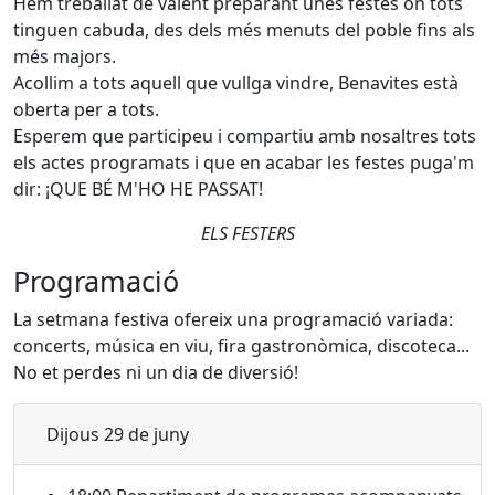
Hem treballat de valent preparant unes festes on tots
tinguen cabuda, des dels més menuts del poble fins als
més majors.
Acollim a tots aquell que vullga vindre, Benavites està
oberta per a tots.
Esperem que participeu i compartiu amb nosaltres tots
els actes programats i que en acabar les festes puga'm
dir: ¡QUE BÉ M'HO HE PASSAT!
ELS FESTERS
Programació
La setmana festiva ofereix una programació variada:
concerts, música en viu, fira gastronòmica, discoteca...
No et perdes ni un dia de diversió!
Dijous 29 de juny