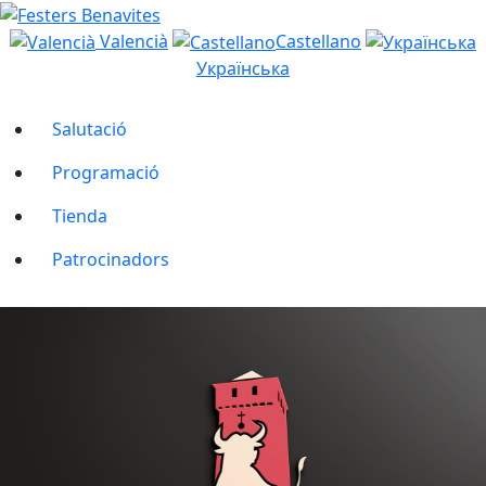
Valencià
Castellano
Українська
Salutació
Programació
Tienda
Patrocinadors