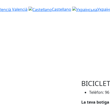
Valencià
Castellano
Україн
BICICLET
Telèfon: 96
La teva botiga 