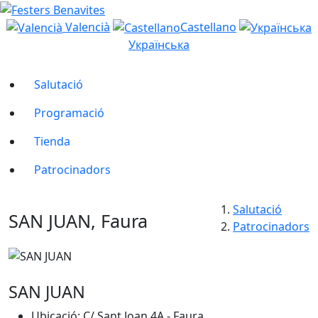
Valencià
Castellano
Українська
Salutació
Programació
Tienda
Patrocinadors
Salutació
SAN JUAN, Faura
Patrocinadors
SAN JUAN
Ubicació: C/ Sant Joan 4A - Faura