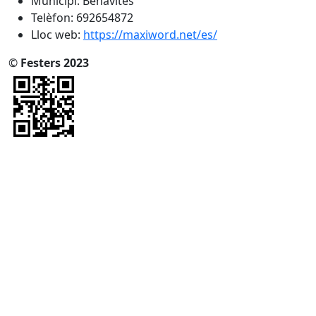
Municipi: Benavites
Telèfon: 692654872
Lloc web:
https://maxiword.net/es/
©
Festers 2023