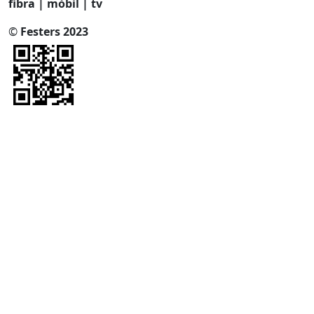
fibra | mòbil | tv
©
Festers 2023