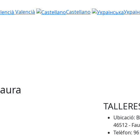
Valencià
Castellano
Україн
aura
TALLERE
Ubicació: B
46512 - Fa
Telèfon: 96