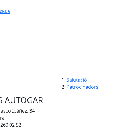
ська
Salutació
Patrocinadors
S AUTOGAR
lasco Ibáñez, 34
ura
 260 02 52