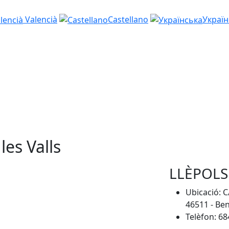
Valencià
Castellano
Україн
les Valls
LLÈPOLS
Ubicació: C
46511 - Ben
Telèfon: 68