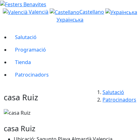
Valencià
Castellano
Українська
Salutació
Programació
Tienda
Patrocinadors
Salutació
casa Ruiz
Patrocinadors
casa Ruiz
Ubicació: Sagunto Playa Almardà Valencia