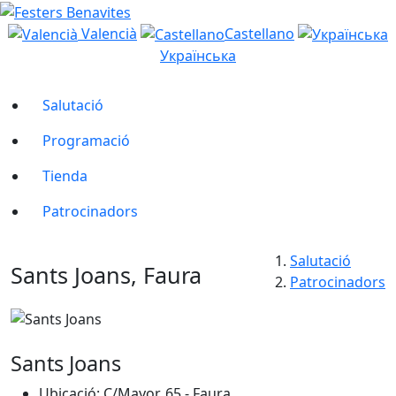
Valencià
Castellano
Українська
Salutació
Programació
Tienda
Patrocinadors
Salutació
Sants Joans, Faura
Patrocinadors
Sants Joans
Ubicació: C/Mayor, 65 - Faura