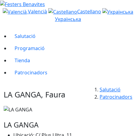
Valencià
Castellano
Українська
Salutació
Programació
Tienda
Patrocinadors
Salutació
LA GANGA, Faura
Patrocinadors
LA GANGA
Ubicació: C/ Plus Ultra, 11