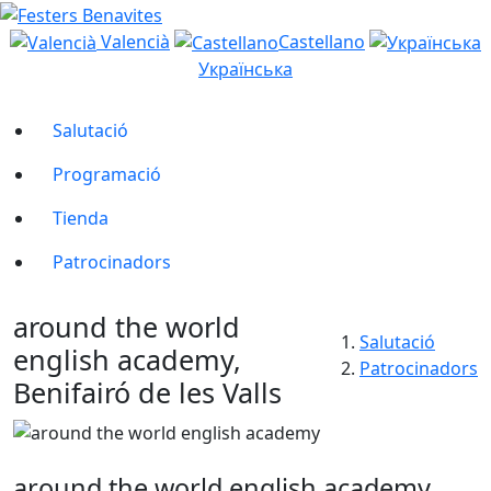
Valencià
Castellano
Українська
Salutació
Programació
Tienda
Patrocinadors
around the world
Salutació
english academy,
Patrocinadors
Benifairó de les Valls
around the world english academy