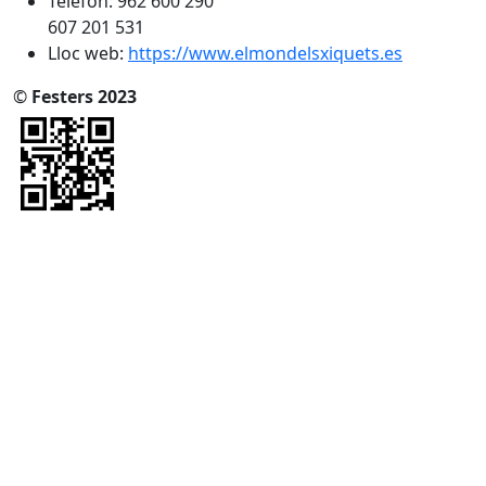
Telèfon: 962 600 290
607 201 531
Lloc web:
https://www.elmondelsxiquets.es
©
Festers 2023