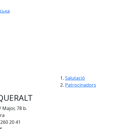
ська
Salutació
Patrocinadors
QUERALT
/ Major, 78 b.
ura
 260 20 41