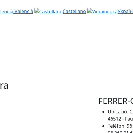
Valencià
Castellano
Україн
ra
FERRER-
Ubicació: C
46512 - Fa
Telèfon: 96