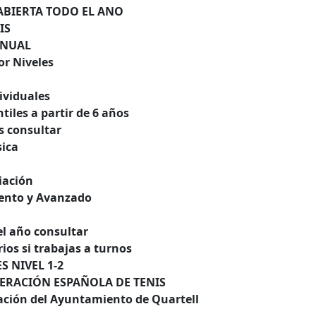
ABIERTA TODO EL ANO
IS
ANUAL
r Niveles
ividuales
tiles a partir de 6 años
s consultar
sica
ciación
ento y Avanzado
l año consultar
ios si trabajas a turnos
 NIVEL 1-2
DERACIÓN ESPAÑOLA DE TENIS
ación del Ayuntamiento de Quartell