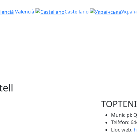
Valencià
Castellano
Україн
ell
TOPTENI
Municipi: Q
Telèfon: 64
Lloc web:
h