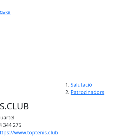
ська
Salutació
Patrocinadors
S.CLUB
uartell
4 344 275
ttps://www.toptenis.club