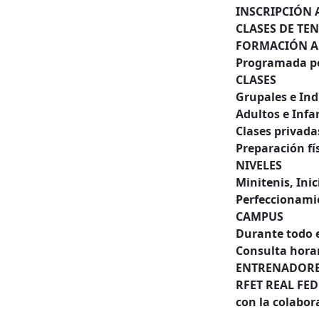
INSCRIPCIÓN 
CLASES DE TEN
FORMACIÓN 
Programada po
CLASES
Grupales e Ind
Adultos e Infan
Clases privada
Preparación fí
NIVELES
Minitenis, Ini
Perfeccionami
CAMPUS
Durante todo e
Consulta horar
ENTRENADORES
RFET REAL FE
con la colabor