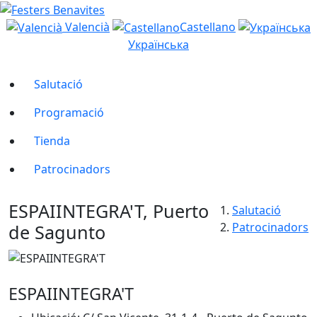
Valencià
Castellano
Українська
Salutació
Programació
Tienda
Patrocinadors
ESPAIINTEGRA'T, Puerto
Salutació
Patrocinadors
de Sagunto
ESPAIINTEGRA'T