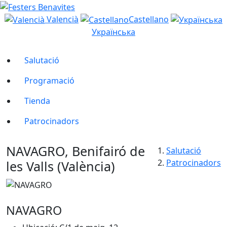
Valencià
Castellano
Українська
Salutació
Programació
Tienda
Patrocinadors
NAVAGRO, Benifairó de
Salutació
Patrocinadors
les Valls (València)
NAVAGRO